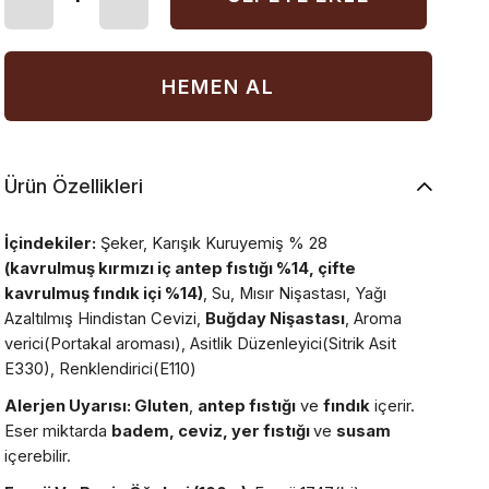
Ürün Özellikleri
İçindekiler:
Şeker, Karışık Kuruyemiş % 28
(kavrulmuş kırmızı iç antep fıstığı %14, çifte
kavrulmuş fındık içi %14)
, Su, Mısır Nişastası, Yağı
Azaltılmış Hindistan Cevizi,
Buğday Nişastası
, Aroma
verici(Portakal aroması), Asitlik Düzenleyici(Sitrik Asit
E330), Renklendirici(E110)
Alerjen Uyarısı: Gluten
,
antep fıstığı
ve
fındık
içerir.
Eser miktarda
badem, ceviz, yer fıstığı
ve
susam
içerebilir.