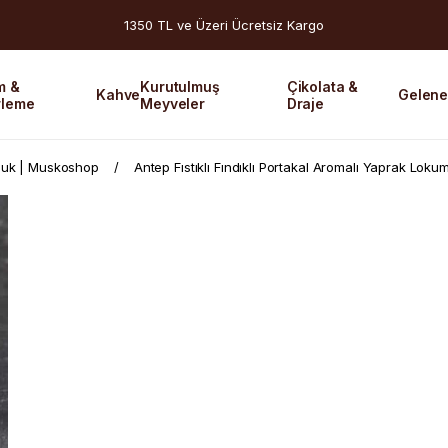
1350 TL ve Üzeri Ücretsiz Kargo
m &
Kurutulmuş
Çikolata &
Kahve
Gelene
rleme
Meyveler
Draje
cuk | Muskoshop
Antep Fıstıklı Fındıklı Portakal Aromalı Yaprak Loku