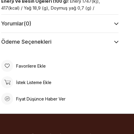
Enerji Ve Besin Öğeleri (100 g):
Enerji 1747(kj),
417(kcal) / Yağ 18,9 (g), Doymuş yağ 0,7 (g) /
Karbonhidrat 53,6 (g), Şekerler 46 (g) / Protein 5,5 (g)
/ Tuz 0,01 (g)
Yorumlar
(0)
Açıklama:
E110 çocukların aktivite ve dikkatleri üzerine
olumsuz etkileri bulunabilir.
Ödeme Seçenekleri
Favorilere Ekle
İstek Listeme Ekle
Fiyat Düşünce Haber Ver