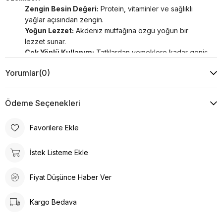
Zengin Besin Değeri:
Protein, vitaminler ve sağlıklı
yağlar açısından zengin.
Yoğun Lezzet:
Akdeniz mutfağına özgü yoğun bir
lezzet sunar.
Çok Yönlü Kullanım:
Tatlılardan yemeklere kadar geniş
bir kullanım alanı.
Yorumlar
(0)
Neden Çam Fıstığı?
Çam Fıstığı, hem lezzet hem de besin değeri katmak isteyenler
için mükemmeldir. Akdeniz mutfağının vazgeçilmez bir bileşeni
Ödeme Seçenekleri
olarak her öğünde kullanılabilir.
*Sert kabuklu meyveler ve bunların ürünleri alerjen besin
Favorilere Ekle
grubundandır.
İstek Listeme Ekle
Fiyat Düşünce Haber Ver
Kargo Bedava