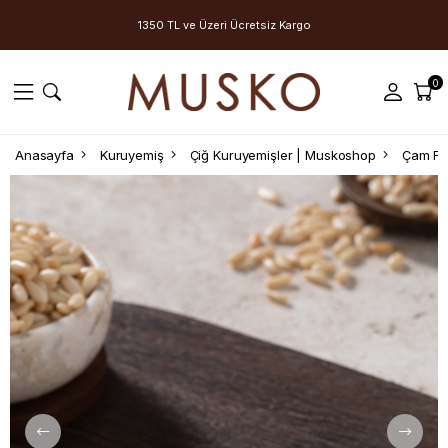
1350 TL ve Üzeri Ücretsiz Kargo
0
Anasayfa
Kuruyemiş
Çiğ Kuruyemişler | Muskoshop
Çam Fıs