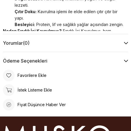
lezzeti.
Çıtır Doku:
Kavrulma işlemi ile elde edilen çıtır çıtır bir
yapı.
Besleyici:
Protein, lif ve sağlıklı yağlar açısından zengin.
Neden Fındık İçi Kavrulmuş?
Fındık İçi Kavrulmuş, hem
lezzetli hem de besleyici bir atıştırmalık arayanlar için ideal bir
Yorumlar
(0)
seçenektir. Sağlıklı ve doyurucu yapısıyla her öğünde keyifle
tüketilebilir.
*Sert kabuklu meyveler ve bunların ürünleri alerjen besin
Ödeme Seçenekleri
grubundandır.
Favorilere Ekle
İstek Listeme Ekle
Fiyat Düşünce Haber Ver