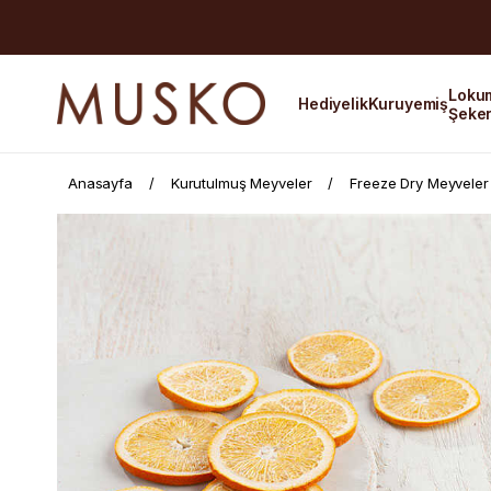
Loku
Hediyelik
Kuruyemiş
Şeke
Anasayfa
Kurutulmuş Meyveler
Freeze Dry Meyveler