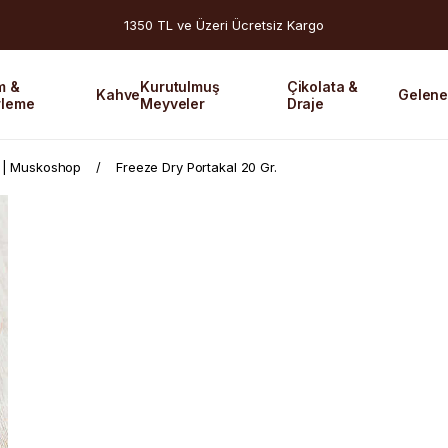
1350 TL ve Üzeri Ücretsiz Kargo
m &
Kurutulmuş
Çikolata &
Kahve
Gelene
rleme
Meyveler
Draje
 | Muskoshop
Freeze Dry Portakal 20 Gr.