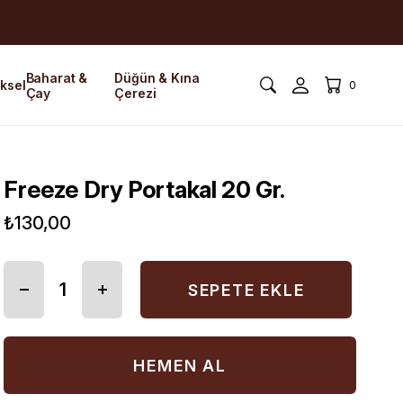
Baharat &
Düğün & Kına
ksel
0
Çay
Çerezi
Freeze Dry Portakal 20 Gr.
₺130,00