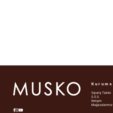
Kurums
Sipariş Takibi
S.S.S.
İletişim
Mağazalarımız