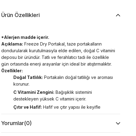
Ürün Özellikleri
*Alerjen madde içerir.
Açıklama:
Freeze Dry Portakal, taze portakalların
dondurularak kurutulmasıyla elde edilen, doğal C vitamini
deposu bir üründür. Tatlı ve ferahlatıcı tadı ile özellikle
gün ortasında enerji arayanlar için ideal bir atıştırmalıktır.
Özellikler:
Doğal Tatlılık:
Portakalın doğal tatlılığı ve aroması
korunur.
C Vitamini Zengini:
Bağışıklık sistemini
destekleyen yüksek C vitamini içerir.
Çıtır ve Hafif:
Hafif ve çıtır yapısı ile keyifle
tüketilebilir.
Neden Freeze Dry Portakal?
Freeze Dry Portakal,
Yorumlar
(0)
sağlıklı ve ferahlatıcı bir atıştırmalık arayanlar için idealdir.
Doğal tatlılığı ve besleyici özellikleri ile her an yanınızda