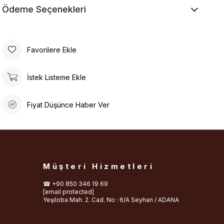
Ödeme Seçenekleri
taşıyabileceğiniz bir enerji kaynağıdır.
Türk Standartları Enstitüsü Helal Uygunluk Belgesi
kapsamında üretimi yapılmaktadır.
Favorilere Ekle
İstek Listeme Ekle
Fiyat Düşünce Haber Ver
Müşteri Hizmetleri
☎︎ +90 850 346 19 69
[email protected]
Yeşiloba Mah. 2. Cad. No : 6/A Seyhan / ADANA