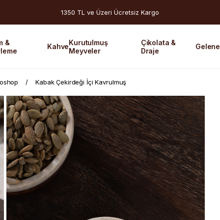
1350 TL ve Üzeri Ücretsiz Kargo
m &
Kurutulmuş
Çikolata &
Kahve
Gelene
rleme
Meyveler
Draje
koshop
Kabak Çekirdeği İçi Kavrulmuş