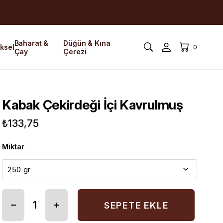
Baharat &
Düğün & Kına
ksel
0
Çay
Çerezi
Kabak Çekirdeği İçi Kavrulmuş
₺133,75
Miktar