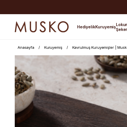
Loku
Hediyelik
Kuruyemiş
Şeke
Anasayfa
Kuruyemiş
Kavrulmuş Kuruyemişler | Mus