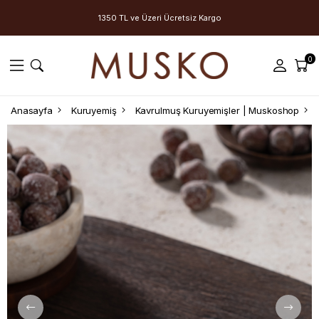
1350 TL ve Üzeri Ücretsiz Kargo
0
Anasayfa
Kuruyemiş
Kavrulmuş Kuruyemişler | Muskoshop