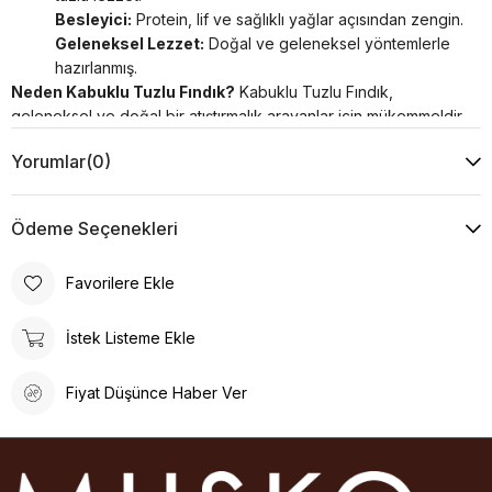
Besleyici:
Protein, lif ve sağlıklı yağlar açısından zengin.
Geleneksel Lezzet:
Doğal ve geleneksel yöntemlerle
hazırlanmış.
Neden Kabuklu Tuzlu Fındık?
Kabuklu Tuzlu Fındık,
geleneksel ve doğal bir atıştırmalık arayanlar için mükemmeldir.
Hem lezzetli hem de besleyici yapısıyla her öğünde keyifle
Yorumlar
(0)
tüketilebilir.
*
Sert kabuklu meyveler ve bunların ürünleri alerjen besin
grubundandır. Gluten içermektedir.
Ödeme Seçenekleri
Favorilere Ekle
İstek Listeme Ekle
Fiyat Düşünce Haber Ver