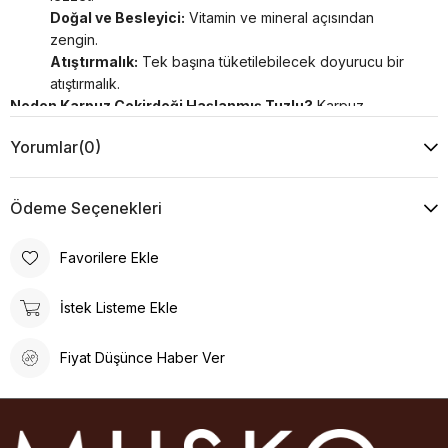
Doğal ve Besleyici:
Vitamin ve mineral açısından
zengin.
Atıştırmalık:
Tek başına tüketilebilecek doyurucu bir
atıştırmalık.
Neden Karpuz Çekirdeği Haşlanmış Tuzlu?
Karpuz
Çekirdeği Haşlanmış Tuzlu, geleneksel ve doğal bir atıştırmalık
Yorumlar
(0)
arayanlar için mükemmeldir. Hafif tuzlu tadı ve besleyici
yapısıyla her an keyifle tüketilebilir.
Ödeme Seçenekleri
Favorilere Ekle
İstek Listeme Ekle
Fiyat Düşünce Haber Ver