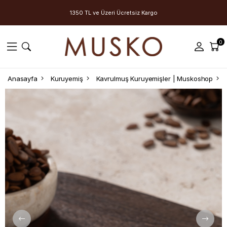
1350 TL ve Üzeri Ücretsiz Kargo
0
Anasayfa
Kuruyemiş
Kavrulmuş Kuruyemişler | Muskoshop