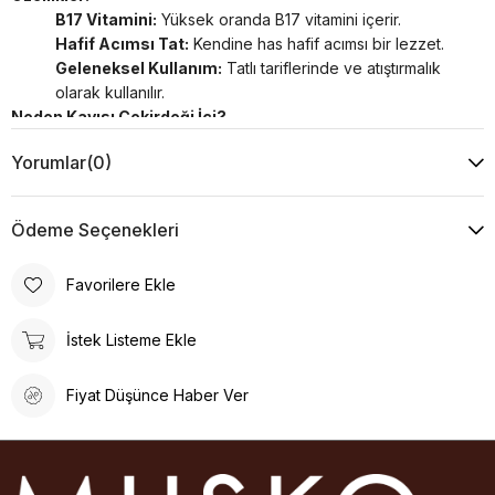
B17 Vitamini:
Yüksek oranda B17 vitamini içerir.
Hafif Acımsı Tat:
Kendine has hafif acımsı bir lezzet.
Geleneksel Kullanım:
Tatlı tariflerinde ve atıştırmalık
olarak kullanılır.
Neden Kayısı Çekirdeği İçi?
Kayısı Çekirdeği İçi, hem lezzetli hem de sağlık açısından
Yorumlar
(0)
faydalı bir seçenek arayanlar için idealdir. Doğal yapısı ve
yüksek besin değeri ile her öğünde kullanılabilir.
Ödeme Seçenekleri
Favorilere Ekle
İstek Listeme Ekle
Fiyat Düşünce Haber Ver