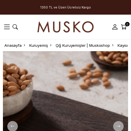
1350 TL ve Üzeri Ücretsiz Kargo
0
Anasayfa
Kuruyemiş
Çiğ Kuruyemişler | Muskoshop
Kayısı Ç