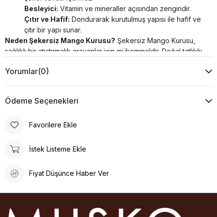
Besleyici:
Vitamin ve mineraller açısından zengindir.
Çıtır ve Hafif:
Dondurarak kurutulmuş yapısı ile hafif ve
çıtır bir yapı sunar.
Neden Şekersiz Mango Kurusu?
Şekersiz Mango Kurusu,
sağlıklı bir atıştırmalık arayanlar için mükemmeldir. Doğal tatlılığı
ve besleyici özellikleri ile her an yanınızda taşıyabileceğiniz
Yorumlar
(0)
bir enerji kaynağıdır.
Menşei:
Şili
Ödeme Seçenekleri
Favorilere Ekle
İstek Listeme Ekle
Fiyat Düşünce Haber Ver